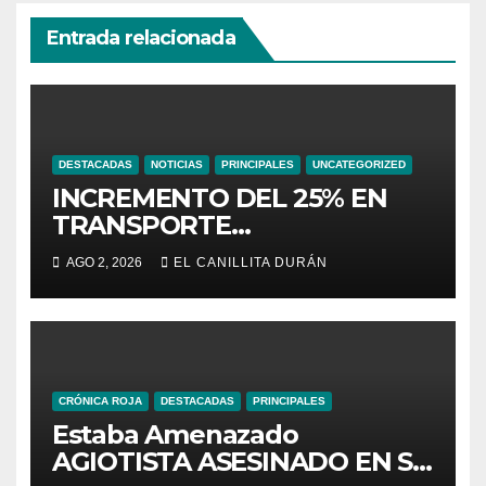
Entrada relacionada
DESTACADAS
NOTICIAS
PRINCIPALES
UNCATEGORIZED
INCREMENTO DEL 25% EN
TRANSPORTE
INTERPROVINCIAL NO
AGO 2, 2026
EL CANILLITA DURÁN
INCLUYE A TRANPORTISTAS
URBANOS
INTERCANTONALES.
CRÓNICA ROJA
DESTACADAS
PRINCIPALES
Estaba Amenazado
AGIOTISTA ASESINADO EN SU