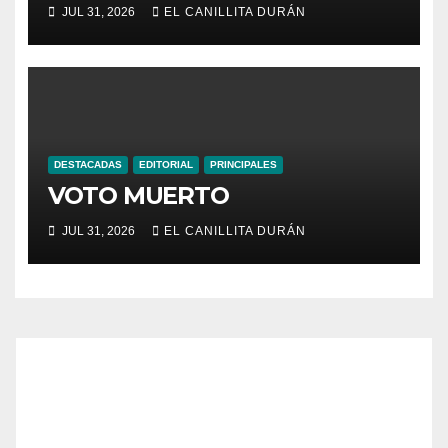
NEGOCIO
JUL 31, 2026
EL CANILLITA DURÁN
DESTACADAS
EDITORIAL
PRINCIPALES
VOTO MUERTO
JUL 31, 2026
EL CANILLITA DURÁN