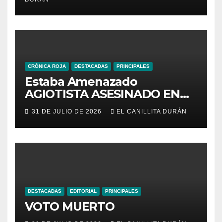
URBANOS
INTERCANTONALES.
CRÓNICA ROJA
DESTACADAS
PRINCIPALES
Estaba Amenazado
AGIOTISTA ASESINADO EN
SU NEGOCIO
31 DE JULIO DE 2026
EL CANILLITA DURÁN
DESTACADAS
EDITORIAL
PRINCIPALES
VOTO MUERTO