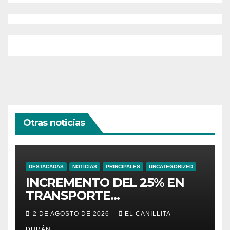
Otras noticias
DESTACADAS
NOTICIAS
PRINCIPALES
UNCATEGORIZED
INCREMENTO DEL 25% EN
TRANSPORTE
INTERPROVINCIAL NO
2 DE AGOSTO DE 2026
EL CANILLITA
INCLUYE A TRANPORTISTAS
DURÁN