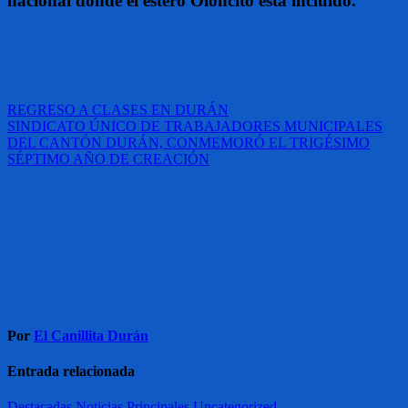
nacional donde el estero Oloncito está incluido.
Navegación
REGRESO A CLASES EN DURÁN
SINDICATO ÚNICO DE TRABAJADORES MUNICIPALES
de
DEL CANTÓN DURÁN, CONMEMORÓ EL TRIGÉSIMO
entradas
SÉPTIMO AÑO DE CREACIÓN
Por
El Canillita Durán
Entrada relacionada
Destacadas
Noticias
Principales
Uncategorized