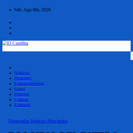
Ir
Sáb. Ago 8th, 2026
al
contenido
El Canillita
Diario El Canillita
Noticias
Deportes
Entretenimiento
Salud
Historia
Cultura
Editorial
Destacadas
Noticias
Principales