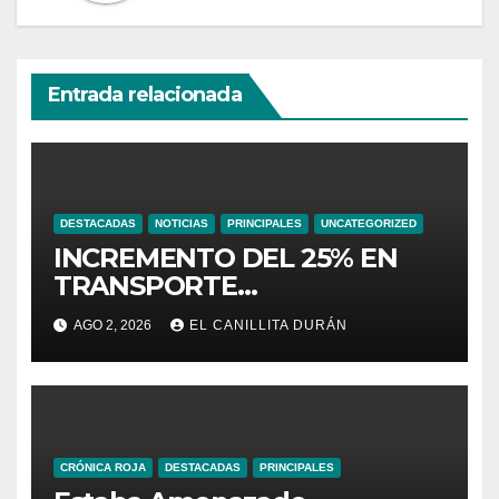
Entrada relacionada
DESTACADAS
NOTICIAS
PRINCIPALES
UNCATEGORIZED
INCREMENTO DEL 25% EN
TRANSPORTE
INTERPROVINCIAL NO
AGO 2, 2026
EL CANILLITA DURÁN
INCLUYE A TRANPORTISTAS
URBANOS
INTERCANTONALES.
CRÓNICA ROJA
DESTACADAS
PRINCIPALES