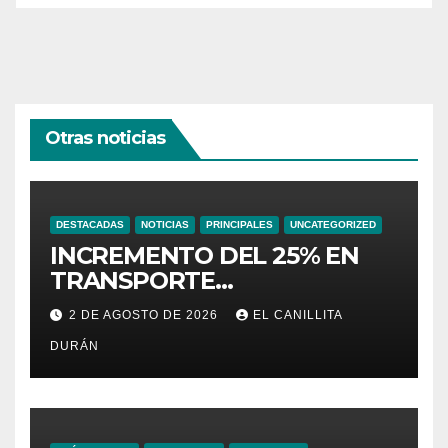
Otras noticias
DESTACADAS
NOTICIAS
PRINCIPALES
UNCATEGORIZED
INCREMENTO DEL 25% EN
TRANSPORTE
INTERPROVINCIAL NO
2 DE AGOSTO DE 2026
EL CANILLITA
INCLUYE A TRANPORTISTAS
DURÁN
URBANOS
INTERCANTONALES.