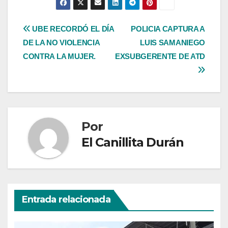
Navegación
UBE RECORDÓ EL DÍA
POLICIA CAPTURA A
DE LA NO VIOLENCIA
LUIS SAMANIEGO
de
CONTRA LA MUJER.
EXSUBGERENTE DE ATD
entradas
Por
El Canillita Durán
Entrada relacionada