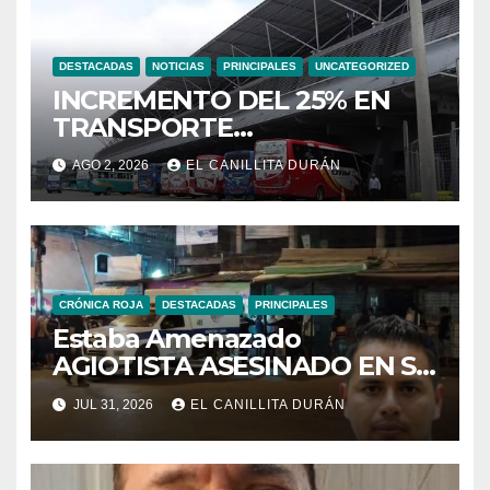
DESTACADAS
NOTICIAS
PRINCIPALES
UNCATEGORIZED
INCREMENTO DEL 25% EN
TRANSPORTE
INTERPROVINCIAL NO
AGO 2, 2026
EL CANILLITA DURÁN
INCLUYE A TRANPORTISTAS
URBANOS
INTERCANTONALES.
CRÓNICA ROJA
DESTACADAS
PRINCIPALES
Estaba Amenazado
AGIOTISTA ASESINADO EN SU
NEGOCIO
JUL 31, 2026
EL CANILLITA DURÁN