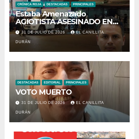
CRÓNICA ROJA
DESTACADAS
PRINCIPALES
Estaba Amenazado
AGIOTISTA ASESINADO EN
SU NEGOCIO
31 DE JULIO DE 2026
EL CANILLITA
DURÁN
DESTACADAS
EDITORIAL
PRINCIPALES
VOTO MUERTO
31 DE JULIO DE 2026
EL CANILLITA
DURÁN