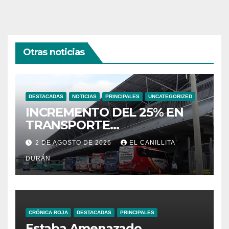
Otras noticias
DESTACADAS
NOTICIAS
PRINCIPALES
UNCATEGORIZED
INCREMENTO DEL 25% EN
TRANSPORTE
INTERPROVINCIAL NO
2 DE AGOSTO DE 2026
EL CANILLITA
INCLUYE A TRANPORTISTAS
DURÁN
URBANOS
INTERCANTONALES.
CRÓNICA ROJA
DESTACADAS
PRINCIPALES
Estaba Amenazado