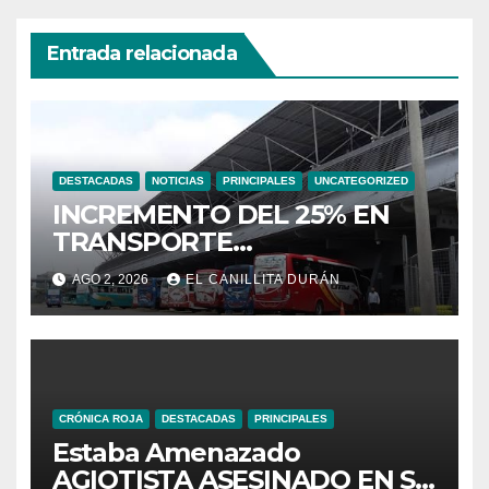
Entrada relacionada
DESTACADAS
NOTICIAS
PRINCIPALES
UNCATEGORIZED
INCREMENTO DEL 25% EN
TRANSPORTE
INTERPROVINCIAL NO
AGO 2, 2026
EL CANILLITA DURÁN
INCLUYE A TRANPORTISTAS
URBANOS
INTERCANTONALES.
CRÓNICA ROJA
DESTACADAS
PRINCIPALES
Estaba Amenazado
AGIOTISTA ASESINADO EN SU