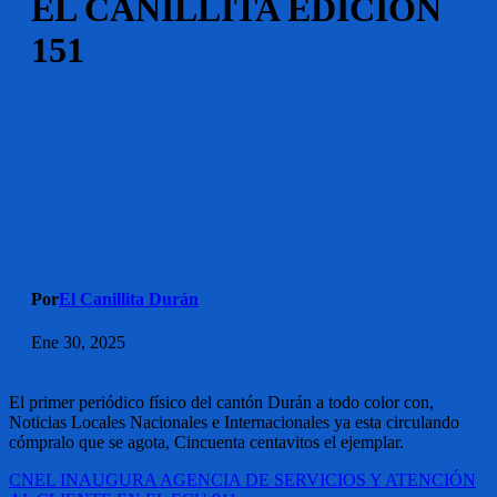
EL CANILLITA EDICIÓN
151
Por
El Canillita Durán
Ene 30, 2025
El primer periódico físico del cantón Durán a todo color con,
Noticias Locales Nacionales e Internacionales ya esta circulando
cómpralo que se agota, Cincuenta centavitos el ejemplar.
Navegación
CNEL INAUGURA AGENCIA DE SERVICIOS Y ATENCIÓN