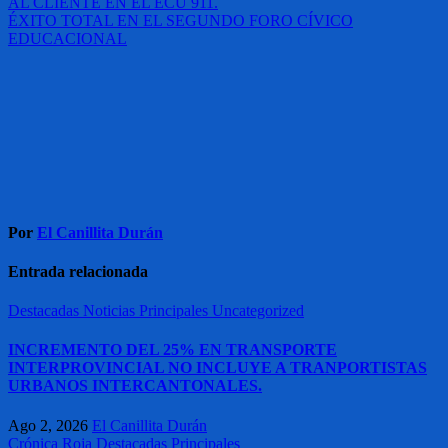
AL CLIENTE EN EL ECU 911.
de
ÉXITO TOTAL EN EL SEGUNDO FORO CÍVICO
entradas
EDUCACIONAL
Por
El Canillita Durán
Entrada relacionada
Destacadas
Noticias
Principales
Uncategorized
INCREMENTO DEL 25% EN TRANSPORTE
INTERPROVINCIAL NO INCLUYE A TRANPORTISTAS
URBANOS INTERCANTONALES.
Ago 2, 2026
El Canillita Durán
Crónica Roja
Destacadas
Principales