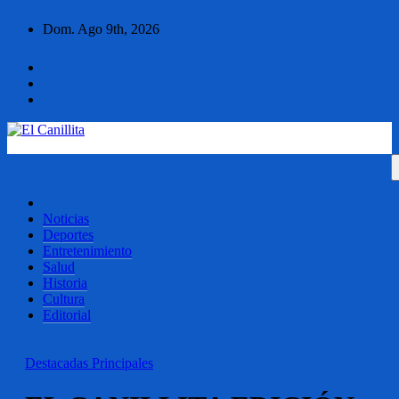
Ir
Dom. Ago 9th, 2026
al
contenido
El Canillita
Diario El Canillita
Noticias
Deportes
Entretenimiento
Salud
Historia
Cultura
Editorial
Destacadas
Principales