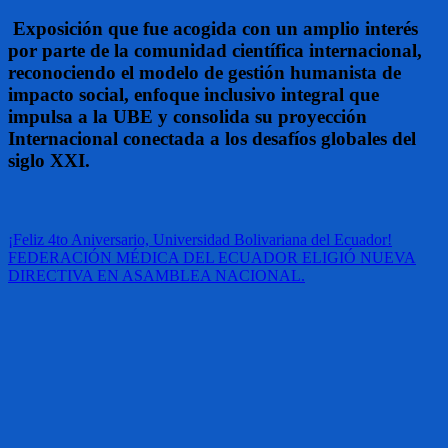
Exposición que fue acogida con un amplio interés
por parte de la comunidad científica internacional,
reconociendo el modelo de gestión humanista de
impacto social, enfoque inclusivo integral que
impulsa a la UBE y consolida su proyección
Internacional conectada a los desafíos globales del
siglo XXI.
Navegación
¡Feliz 4to Aniversario, Universidad Bolivariana del Ecuador!
FEDERACIÓN MÉDICA DEL ECUADOR ELIGIÓ NUEVA
de
DIRECTIVA EN ASAMBLEA NACIONAL.
entradas