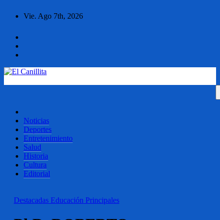
Ir
Vie. Ago 7th, 2026
al
contenido
El Canillita
Diario El Canillita
Noticias
Deportes
Entretenimiento
Salud
Historia
Cultura
Editorial
Destacadas
Educación
Principales