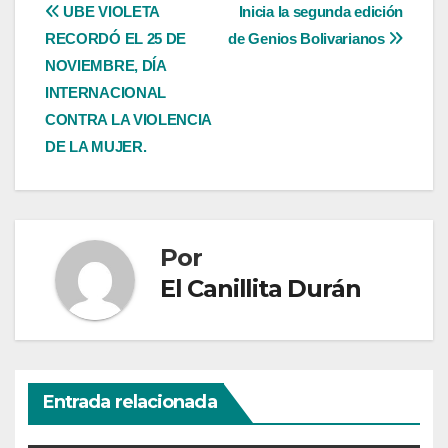
Navegación
UBE VIOLETA
Inicia la segunda edición
RECORDÓ EL 25 DE
de Genios Bolivarianos
de
NOVIEMBRE, DÍA
entradas
INTERNACIONAL
CONTRA LA VIOLENCIA
DE LA MUJER.
Por
El Canillita Durán
Entrada relacionada