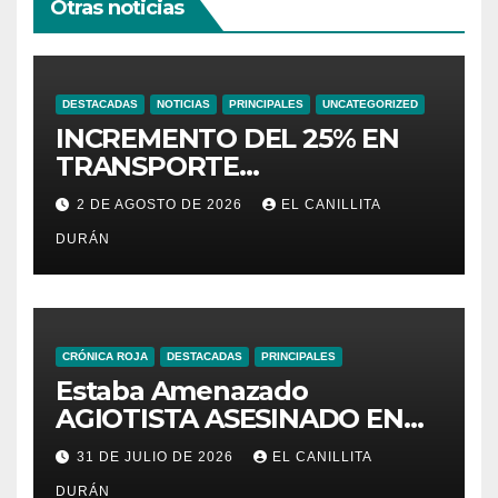
Otras noticias
DESTACADAS
NOTICIAS
PRINCIPALES
UNCATEGORIZED
INCREMENTO DEL 25% EN
TRANSPORTE
INTERPROVINCIAL NO
2 DE AGOSTO DE 2026
EL CANILLITA
INCLUYE A TRANPORTISTAS
DURÁN
URBANOS
INTERCANTONALES.
CRÓNICA ROJA
DESTACADAS
PRINCIPALES
Estaba Amenazado
AGIOTISTA ASESINADO EN
SU NEGOCIO
31 DE JULIO DE 2026
EL CANILLITA
DURÁN