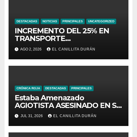
DESTACADAS
NOTICIAS
PRINCIPALES
UNCATEGORIZED
INCREMENTO DEL 25% EN
TRANSPORTE
INTERPROVINCIAL NO
AGO 2, 2026
EL CANILLITA DURÁN
INCLUYE A TRANPORTISTAS
URBANOS
INTERCANTONALES.
CRÓNICA ROJA
DESTACADAS
PRINCIPALES
Estaba Amenazado
AGIOTISTA ASESINADO EN SU
NEGOCIO
JUL 31, 2026
EL CANILLITA DURÁN