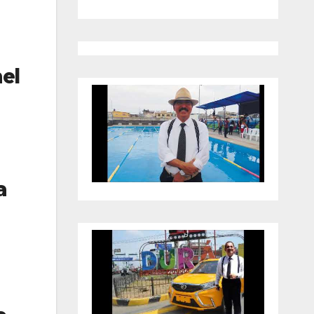
nel
a