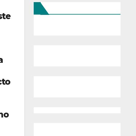
ste
a
cto
 no