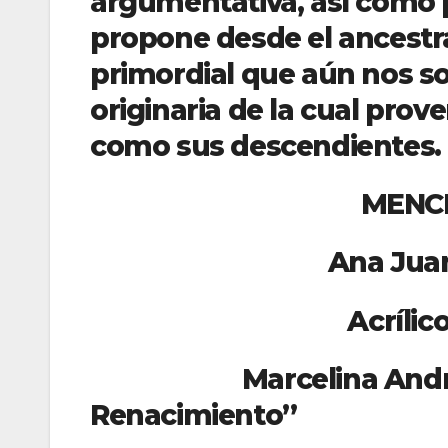
argumentativa, así como p
propone desde el ancestr
primordial que aún nos so
originaria de la cual pro
como sus descendien
MENCIONES 
Ana Juan Espino
Acrílico 100 X 8
Marcelina Andrade 
Renacimiento”