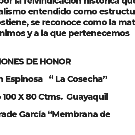
or la reivindicación histórica qu
alismo entendido como estructu
stiene, se reconoce como la mat
venimos y a la que pertenecemos
tes.
DE HONOR
sa “ La Cosecha”
0 Ctms. Guayaquil
García “Membrana de