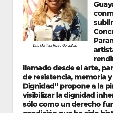
Guaya
conme
subli
Concu
Paran
Dra. Marthita Rizzo González.
artis
rendi
llamado desde el arte, p
de resistencia, memoria y 
Dignidad” propone a la p
visibilizar la dignidad in
sólo como un derecho fu