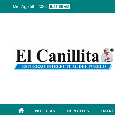
Ir
Mié. Ago 5th, 2026
5:23:57 AM
al
contenido
NOTICIAS
DEPORTES
ENTRE