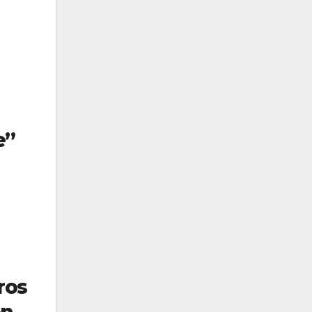
e
”
ros
ón