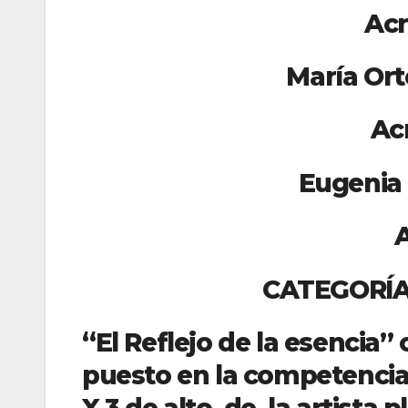
Acrílico 100 X 
María Ortega León 
Acrílico 100 
Eugenia Toro Pined
Acrílico 90 
CATEGORÍA PIN
“El Reflejo de la esencia”
puesto en la competencia,
X 3 de alto, de la artista