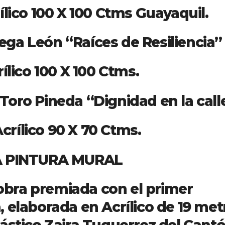
100 Ctms Guayaquil.
“Raíces de Resiliencia”
X 100 Ctms.
a “Dignidad en la call
X 70 Ctms.
TURA MURAL
 obra premiada con el primer
 elaborada en Acrílico de 19 met
 plástico Zaira Tuquerrez del Cant