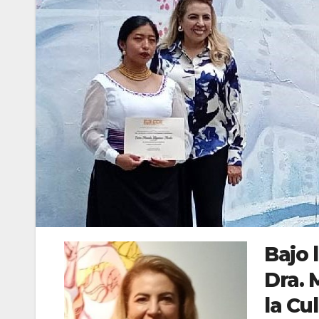
Bajo 
Dra. 
la Cu