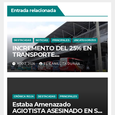
Entrada relacionada
DESTACADAS
NOTICIAS
PRINCIPALES
UNCATEGORIZED
INCREMENTO DEL 25% EN
TRANSPORTE
INTERPROVINCIAL NO
AGO 2, 2026
EL CANILLITA DURÁN
INCLUYE A TRANPORTISTAS
URBANOS
INTERCANTONALES.
CRÓNICA ROJA
DESTACADAS
PRINCIPALES
Estaba Amenazado
AGIOTISTA ASESINADO EN SU