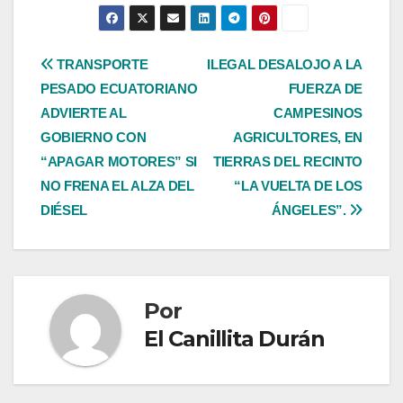
Navegación
TRANSPORTE
ILEGAL DESALOJO A LA
PESADO ECUATORIANO
FUERZA DE
de
ADVIERTE AL
CAMPESINOS
entradas
GOBIERNO CON
AGRICULTORES, EN
“APAGAR MOTORES” SI
TIERRAS DEL RECINTO
NO FRENA EL ALZA DEL
“LA VUELTA DE LOS
DIÉSEL
ÁNGELES”.
Por
El Canillita Durán