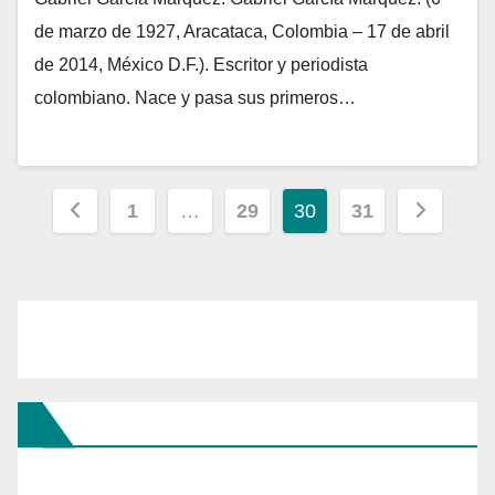
de marzo de 1927, Aracataca, Colombia – 17 de abril
de 2014, México D.F.). Escritor y periodista
colombiano. Nace y pasa sus primeros…
Paginación
1
…
29
30
31
de
entradas