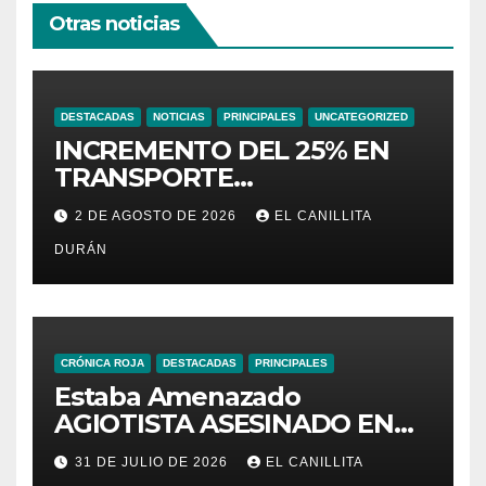
Otras noticias
DESTACADAS
NOTICIAS
PRINCIPALES
UNCATEGORIZED
INCREMENTO DEL 25% EN
TRANSPORTE
INTERPROVINCIAL NO
2 DE AGOSTO DE 2026
EL CANILLITA
INCLUYE A TRANPORTISTAS
DURÁN
URBANOS
INTERCANTONALES.
CRÓNICA ROJA
DESTACADAS
PRINCIPALES
Estaba Amenazado
AGIOTISTA ASESINADO EN
SU NEGOCIO
31 DE JULIO DE 2026
EL CANILLITA