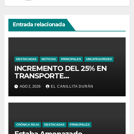
Entrada relacionada
DESTACADAS
NOTICIAS
PRINCIPALES
UNCATEGORIZED
INCREMENTO DEL 25% EN
TRANSPORTE
INTERPROVINCIAL NO
AGO 2, 2026
EL CANILLITA DURÁN
INCLUYE A TRANPORTISTAS
URBANOS
INTERCANTONALES.
CRÓNICA ROJA
DESTACADAS
PRINCIPALES
Estaba Amenazado