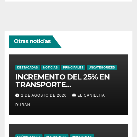
Otras noticias
DESTACADAS
NOTICIAS
PRINCIPALES
UNCATEGORIZED
INCREMENTO DEL 25% EN
TRANSPORTE
INTERPROVINCIAL NO
2 DE AGOSTO DE 2026
EL CANILLITA
INCLUYE A TRANPORTISTAS
DURÁN
URBANOS
INTERCANTONALES.
CRÓNICA ROJA
DESTACADAS
PRINCIPALES