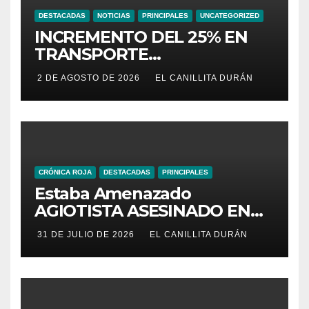
DESTACADAS
NOTICIAS
PRINCIPALES
UNCATEGORIZED
INCREMENTO DEL 25% EN
TRANSPORTE
INTERPROVINCIAL NO
2 DE AGOSTO DE 2026
EL CANILLITA DURÁN
INCLUYE A TRANPORTISTAS
URBANOS
INTERCANTONALES.
CRÓNICA ROJA
DESTACADAS
PRINCIPALES
Estaba Amenazado
AGIOTISTA ASESINADO EN
SU NEGOCIO
31 DE JULIO DE 2026
EL CANILLITA DURÁN