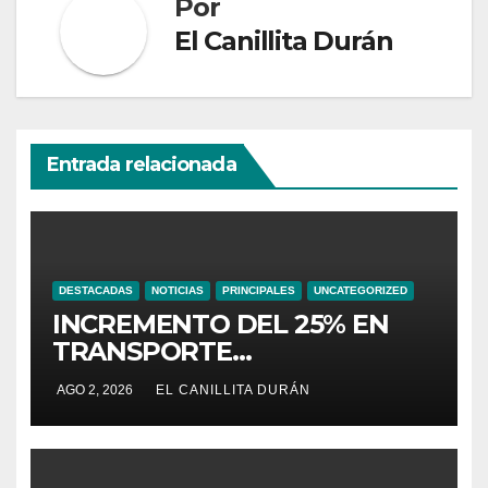
Por
El Canillita Durán
Entrada relacionada
DESTACADAS
NOTICIAS
PRINCIPALES
UNCATEGORIZED
INCREMENTO DEL 25% EN
TRANSPORTE
INTERPROVINCIAL NO
AGO 2, 2026
EL CANILLITA DURÁN
INCLUYE A TRANPORTISTAS
URBANOS
INTERCANTONALES.