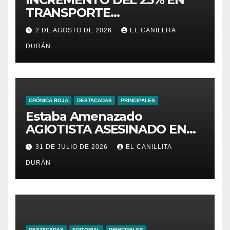
TRANSPORTE
INTERPROVINCIAL NO
2 DE AGOSTO DE 2026
EL CANILLITA
INCLUYE A TRANPORTISTAS
DURÁN
URBANOS
INTERCANTONALES.
CRÓNICA ROJA
DESTACADAS
PRINCIPALES
Estaba Amenazado
AGIOTISTA ASESINADO EN
SU NEGOCIO
31 DE JULIO DE 2026
EL CANILLITA
DURÁN
DESTACADAS
EDITORIAL
PRINCIPALES